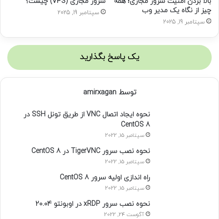
بالا بردن امنیت سرور مجازی؛ همه
سرور مجازی (VPS) چیست؟
ک
چیز از نگاه یک مدیر وب
سپتامبر 19, 2025
ن
سپتامبر 19, 2025
ی
د
یک پاسخ بگذارید
توسط amirxagan
نحوه ایجاد اتصال VNC از طریق تونل SSH در
CentOS 8
سپتامبر 15, 2022
نحوه نصب سرور TigerVNC در CentOS 8
سپتامبر 15, 2022
راه اندازی اولیه سرور CentOS 8
سپتامبر 15, 2022
نحوه نصب سرور xRDP در اوبونتو 20.04
آگوست 24, 2022