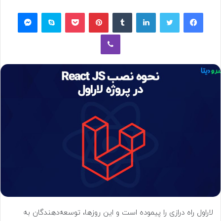
فیسبوک
توییتر
لینکداین
تامبلر
پینتریست
پاکت
اسکایپ
مسنجر
وایبر
لاراول راه درازی را پیموده است و این روزها، توسعه‌دهندگان به