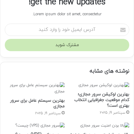
get the new updates!
Lorem ipsum dolor sit amet, consectetur.
آ
د
ر
س
ا
ی
م
نوشته های مشابه
ی
ل
خ
و
بهترین لوکیشن سرور مجازی؛
د
کدام موقعیت جغرافیایی انتخاب
بهترین سیستم عامل برای سرور
ر
بهتری است؟
مجازی
ا
سپتامبر 19, 2025
سپتامبر 19, 2025
و
ا
ر
د