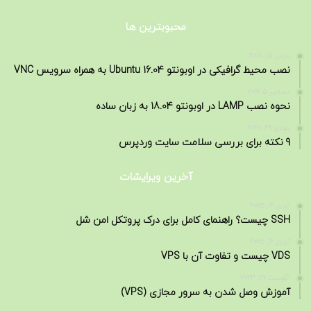
محبوبترین ها
مارس 15, 2018
نصب محیط گرافیکی در اوبونتو 16.04 Ubuntu به همراه سرویس VNC
دسامبر 5, 2019
نحوه نصب LAMP در اوبونتو 18.04 به زبان ساده
جولای 29, 2020
9 نکته برای بررسی سلامت سایت وردپرس
آخرین ویرایشات
آوریل 12, 2025
SSH چیست؟ راهنمای کامل برای درک پروتکل امن شل
آوریل 12, 2025
VDS چیست و تفاوت آن با VPS
آگوست 29, 2023
آموزش وصل شدن به سرور مجازی (VPS)