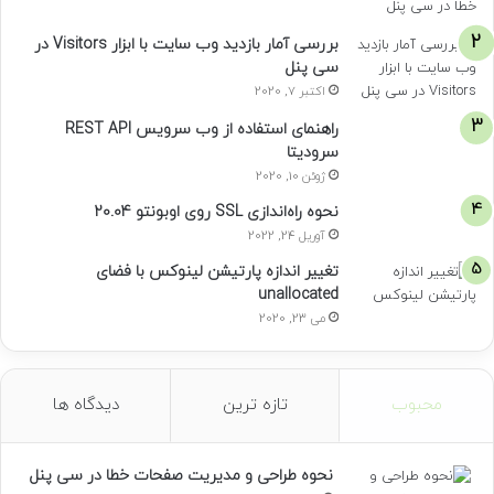
بررسی آمار بازدید وب سایت با ابزار Visitors در
سی پنل
اکتبر 7, 2020
راهنمای استفاده از وب سرویس REST API
سرودیتا
ژوئن 10, 2020
نحوه راه‌اندازی SSL روی اوبونتو 20.04
آوریل 24, 2022
تغییر اندازه پارتیشن لینوکس با فضای
unallocated
می 23, 2020
محبوب
تازه ترین
دیدگاه ها
نحوه طراحی و مدیریت صفحات خطا در سی پنل