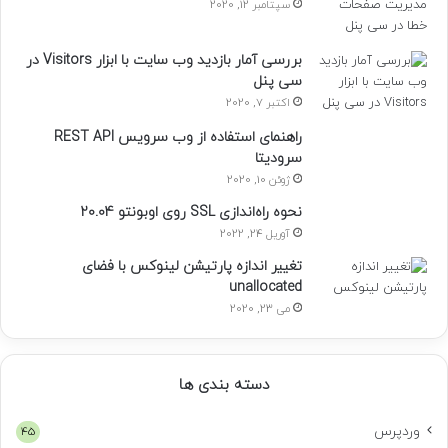
سپتامبر 12, 2020
بررسی آمار بازدید وب سایت با ابزار Visitors در
سی پنل
اکتبر 7, 2020
راهنمای استفاده از وب سرویس REST API
سرودیتا
ژوئن 10, 2020
نحوه راه‌اندازی SSL روی اوبونتو 20.04
آوریل 24, 2022
تغییر اندازه پارتیشن لینوکس با فضای
unallocated
می 23, 2020
دسته بندی ها
وردپرس
45