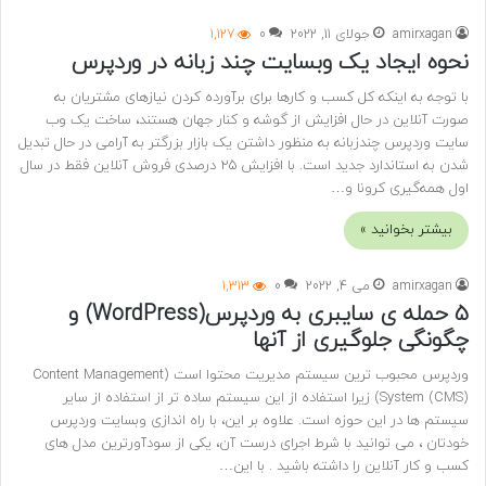
amirxagan
جولای 11, 2022
0
1,127
نحوه ایجاد یک وبسایت چند زبانه در وردپرس
با توجه به اینکه کل کسب و کارها برای برآورده کردن نیازهای مشتریان به
صورت آنلاین در حال افزایش از گوشه و کنار جهان هستند، ساخت یک وب
سایت وردپرس چندزبانه به منظور داشتن یک بازار بزرگتر به آرامی در حال تبدیل
شدن به استاندارد جدید است. با افزایش 25 درصدی فروش آنلاین فقط در سال
اول همه‌گیری کرونا و…
بیشتر بخوانید »
amirxagan
می 4, 2022
0
1,313
5 حمله ی سایبری به وردپرس(WordPress) و
چگونگی جلوگیری از آنها
وردپرس محبوب ترین سیستم مدیریت محتوا است (Content Management
System (CMS)) زیرا استفاده از این سیستم ساده تر از استفاده از سایر
سیستم ها در این حوزه است. علاوه بر این، با راه اندازی وبسایت وردپرس
خودتان ، می توانید با شرط اجرای درست آن، یکی از سودآورترین مدل های
کسب و کار آنلاین را داشته باشید . با این…