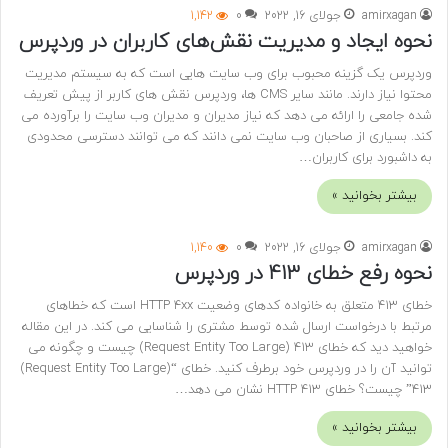
amirxagan
جولای 16, 2022
0
1,142
نحوه ایجاد و مدیریت نقش‌های کاربران در وردپرس
وردپرس یک گزینه محبوب برای وب سایت هایی است که به سیستم مدیریت
محتوا نیاز دارند. مانند سایر CMS ها، وردپرس نقش های کاربر از پیش تعریف
شده جامعی را ارائه می دهد که نیاز مدیران و مدیران وب سایت را برآورده می
کند. بسیاری از صاحبان وب سایت نمی دانند که می توانند دسترسی محدودی
به داشبورد برای کاربران…
بیشتر بخوانید »
amirxagan
جولای 16, 2022
0
1,140
نحوه رفع خطای 413 در وردپرس
خطای 413 متعلق به خانواده کدهای وضعیت HTTP 4xx است که خطاهای
مرتبط با درخواست ارسال شده توسط مشتری را شناسایی می کند. در این مقاله
خواهید دید که خطای 413 (Request Entity Too Large) چیست و چگونه می
توانید آن را در وردپرس خود برطرف کنید. خطای “(Request Entity Too Large)
413” چیست؟ خطای HTTP 413 نشان می دهد…
بیشتر بخوانید »