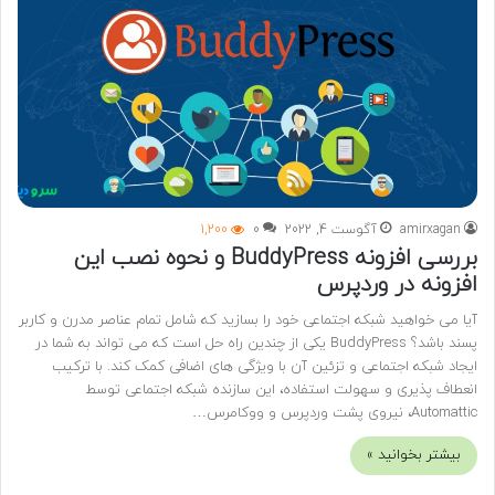
amirxagan
آگوست 4, 2022
0
1,200
بررسی افزونه BuddyPress و نحوه نصب این
افزونه در وردپرس
آیا می خواهید شبکه اجتماعی خود را بسازید که شامل تمام عناصر مدرن و کاربر
پسند باشد؟ BuddyPress یکی از چندین راه حل است که می تواند به شما در
ایجاد شبکه اجتماعی و تزئین آن با ویژگی های اضافی کمک کند. با ترکیب
انعطاف پذیری و سهولت استفاده، این سازنده شبکه اجتماعی توسط
Automattic، نیروی پشت وردپرس و ووکامرس…
بیشتر بخوانید »