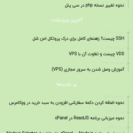
نحوه تغییر نسخه php در سی پنل
آخرین ویرایشات
آوریل 12, 2025
SSH چیست؟ راهنمای کامل برای درک پروتکل امن شل
آوریل 12, 2025
VDS چیست و تفاوت آن با VPS
آگوست 29, 2023
آموزش وصل شدن به سرور مجازی (VPS)
پر بازدیدها
آگوست 15, 2022
نحوه اضافه کردن دکمه سفارشی افزودن به سبد خرید در ووکامرس
ژوئن 13, 2022
نحوه میزبانی برنامه ReactJS در cPanel
ژوئن 8, 2022