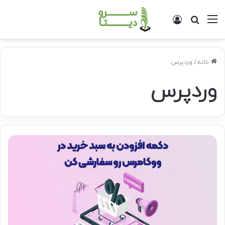
منو
جستجو
ورود
برای
خانه
/
وردپرس
وردپرس