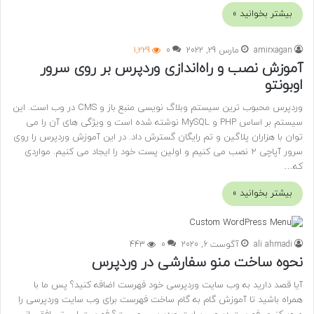
بیشتر بخوانید »
amirxagan
مارس 29, 2022
0
1,229
آموزش نصب و راه‌اندازی وردپرس بر روی سرور
اوبونتو
وردپرس محبوب ترین سیستم وبلاگ نویسی منبع باز و CMS در وب است. این
سیستم بر اساس PHP و MySQL نوشته شده است و ویژگی های آن را می
توان با هزاران پلاگین و تم رایگان گسترش داد. در این آموزش وردپرس را روی
سرور آپاچی 2 نصب می کنیم و اولین پست خود را ایجاد می کنیم. مواردی
که…
بیشتر بخوانید »
ali ahmadi
آگوست 6, 2020
0
443
نحوه ساخت منو سفارشی در وردپرس
آیا قصد دارید به وب سایت وردپرسی خود فهرست اضافه کنید؟ پس ما با
همراه باشید تا آموزش گام به گام ساخت فهرست برای وب سایت وردپرسی را