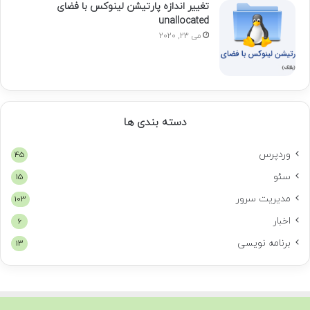
تغییر اندازه پارتیشن لینوکس با فضای
unallocated
می 23, 2020
دسته بندی ها
وردپرس
45
سئو
15
مدیریت سرور
103
اخبار
6
برنامه نویسی
13