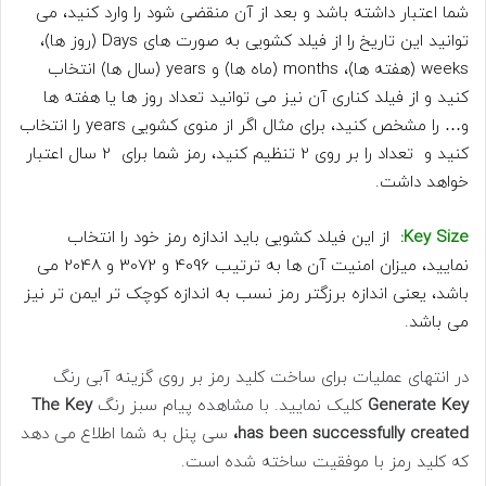
شما اعتبار داشته باشد و بعد از آن منقضی شود را وارد کنید، می
توانید این تاریخ را از فیلد کشویی به صورت های Days (روز ها)،
weeks (هفته ها)، months (ماه ها) و years (سال ها) انتخاب
کنید و از فیلد کناری آن نیز می توانید تعداد روز ها یا هفته ها
و… را مشخص کنید، برای مثال اگر از منوی کشویی years را انتخاب
کنید و تعداد را بر روی 2 تنظیم کنید، رمز شما برای 2 سال اعتبار
خواهد داشت.
Key Size:
از این فیلد کشویی باید اندازه رمز خود را انتخاب
نمایید، میزان امنیت آن ها به ترتیب 4096 و 3072 و 2048 می
باشد، یعنی اندازه برزگتر رمز نسب به اندازه کوچک تر ایمن تر نیز
می باشد.
در انتهای عملیات برای ساخت کلید رمز بر روی گزینه آبی رنگ
Generate Key
کلیک نمایید. با مشاهده پیام سبز رنگ
The Key
has been successfully created،
سی پنل به شما اطلاع می دهد
که کلید رمز با موفقیت ساخته شده است.