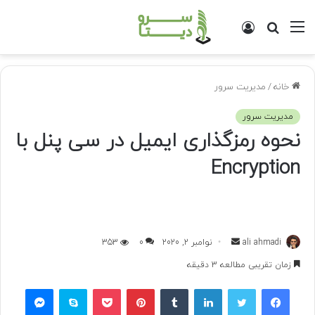
منو
جستجو
ورود
برای
خانه
/
مدیریت سرور
مدیریت سرور
نحوه رمزگذاری ایمیل در سی پنل با
Encryption
ali ahmadi
ا
نوامبر 2, 2020
0
353
ر
زمان تقریبی مطالعه 3 دقیقه
س
فیسبوک
توییتر
لینکداین
تامبلر
پینتریست
پاکت
اسکایپ
مسنجر
ا
ل