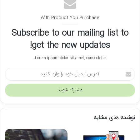
With Product You Purchase
Subscribe to our mailing list to
get the new updates!
Lorem ipsum dolor sit amet, consectetur.
آ
د
ر
س
ا
ی
م
نوشته های مشابه
ی
ل
خ
و