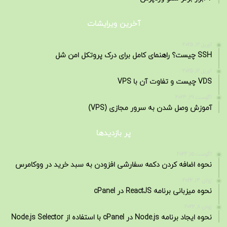
آخرین ویرایشات
آوریل 12, 2025
SSH چیست؟ راهنمای کامل برای درک پروتکل امن شل
آوریل 12, 2025
VDS چیست و تفاوت آن با VPS
آگوست 29, 2023
آموزش وصل شدن به سرور مجازی (VPS)
پر بازدیدها
آگوست 15, 2022
نحوه اضافه کردن دکمه سفارشی افزودن به سبد خرید در ووکامرس
ژوئن 13, 2022
نحوه میزبانی برنامه ReactJS در cPanel
ژوئن 8, 2022
نحوه ایجاد برنامه Node.js در cPanel با استفاده از Node.js Selector