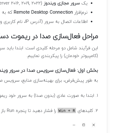
یک
سرور مجازی ویندوز
(Windows Server 2016, 2019, 2022).
نرم‌افزار
Remote Desktop Connection
که به 
اطلاعات اتصال به سرور (آدرس IP، نام کاربری و رمز عبور).
مراحل فعال‌سازی صدا در ریموت دس
این فرآیند شامل دو مرحله کلیدی است: ابتدا باید 
(کامپیوتر خودمان) را پیکربندی نماییم.
بخش اول: فعال‌سازی سرویس صدا در سرور ویند
به طور پیش‌فرض، برای بهینه‌سازی منابع، سرویس صد
۱. ابتدا به صورت عادی (بدون صدا) به سرور خود ریموت بزنید.
۲. کلیدهای
را فشار دهید تا پنجره Run باز شود. عبارت
Win + R