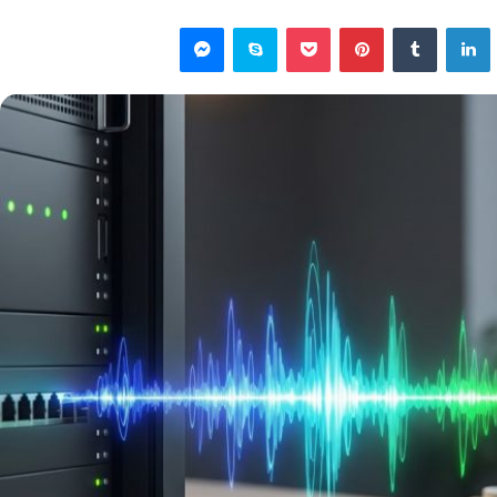
یتر
لینکداین
تامبلر
پینتریست
پاکت
اسکایپ
مسنجر