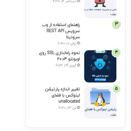
سپتامبر 12, 2020
راهنمای استفاده از وب
سرویس REST API
سرودیتا
ژوئن 10, 2020
نحوه راه‌اندازی SSL روی
اوبونتو 20.04
آوریل 24, 2022
تغییر اندازه پارتیشن
لینوکس با فضای
unallocated
می 23, 2020