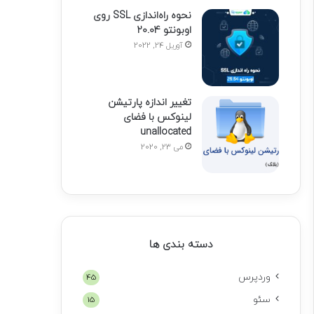
نحوه راه‌اندازی SSL روی
اوبونتو 20.04
آوریل 24, 2022
تغییر اندازه پارتیشن
لینوکس با فضای
unallocated
می 23, 2020
دسته بندی ها
وردپرس
45
سئو
15