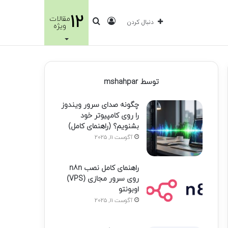
12
مقالات
ورود
جستجو
دنبال کردن
ویژه
برای
توسط mshahpar
چگونه صدای سرور ویندوز
را روی کامپیوتر خود
بشنویم؟ (راهنمای کامل)
آگوست 11, 2025
راهنمای کامل نصب n8n
روی سرور مجازی (VPS)
اوبونتو
آگوست 11, 2025