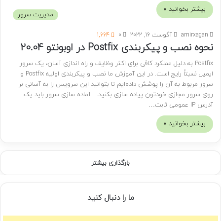
بیشتر بخوانید »
مدیریت سرور
amirxagan
آگوست 16, 2022
0
1,664
نحوه نصب و پیکربندی Postfix در اوبونتو 20.04
Postfix به دلیل عملکرد کافی برای اکثر وظایف و راه اندازی آسان، یک سرور
ایمیل نسبتاً رایج است. در این آموزش ما نصب و پیکربندی اولیه Postfix و
سرور مربوط به آن را پوشش داده‌ایم تا بتوانید این سرویس را به آسانی بر
روی سرور مجازی خودتون پیاده سازی بکنید. آماده سازی سرور باید یک
آدرس IP عمومی ثابت…
بیشتر بخوانید »
بارگذاری بیشتر
ما را دنبال کنید