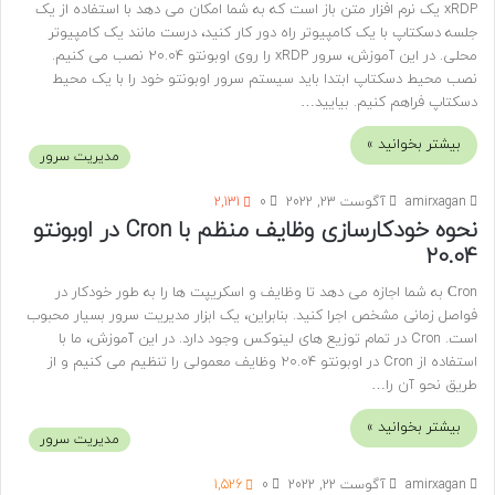
xRDP یک نرم افزار متن باز است که به شما امکان می دهد با استفاده از یک
جلسه دسکتاپ با یک کامپیوتر راه دور کار کنید، درست مانند یک کامپیوتر
محلی. در این آموزش، سرور xRDP را روی اوبونتو 20.04 نصب می کنیم.
نصب محیط دسکتاپ ابتدا باید سیستم سرور اوبونتو خود را با یک محیط
دسکتاپ فراهم کنیم. بیایید…
بیشتر بخوانید »
مدیریت سرور
amirxagan
آگوست 23, 2022
0
2,131
نحوه خودکارسازی وظایف منظم با Cron در اوبونتو
20.04
Сron به شما اجازه می دهد تا وظایف و اسکریپت ها را به طور خودکار در
فواصل زمانی مشخص اجرا کنید. بنابراین، یک ابزار مدیریت سرور بسیار محبوب
است. Cron در تمام توزیع های لینوکس وجود دارد. در این آموزش، ما با
استفاده از Cron در اوبونتو 20.04 وظایف معمولی را تنظیم می کنیم و از
طریق نحو آن را…
بیشتر بخوانید »
مدیریت سرور
amirxagan
آگوست 22, 2022
0
1,526