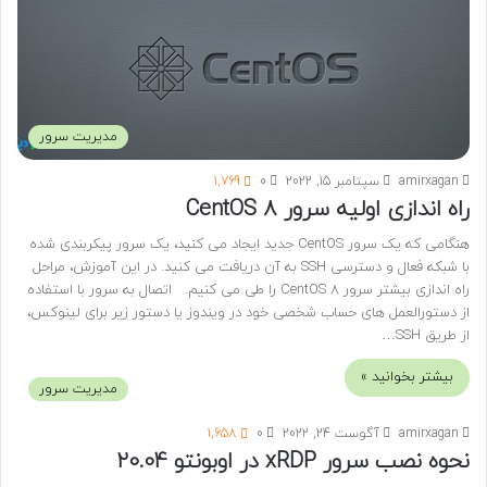
مدیریت سرور
amirxagan
سپتامبر 15, 2022
0
1,769
راه اندازی اولیه سرور CentOS 8
هنگامی که یک سرور CentOS جدید ایجاد می کنید، یک سرور پیکربندی شده
با شبکه فعال و دسترسی SSH به آن دریافت می کنید. در این آموزش، مراحل
راه اندازی بیشتر سرور CentOS 8 را طی می کنیم. اتصال به‌ سرور با استفاده
از دستورالعمل های حساب شخصی خود در ویندوز یا دستور زیر برای لینوکس،
از طریق SSH…
بیشتر بخوانید »
مدیریت سرور
amirxagan
آگوست 24, 2022
0
1,658
نحوه نصب سرور xRDP در اوبونتو 20.04