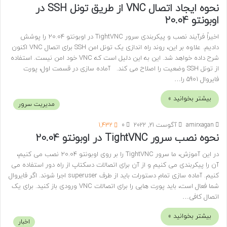
نحوه ایجاد اتصال VNC از طریق تونل SSH در
اوبونتو 20.04
اخیراً فرآیند نصب و پیکربندی سرور TightVNC در اوبونتو 20.04 را پوشش
دادیم. علاوه بر این، روند راه اندازی یک تونل امن SSH برای اتصال VNC اکنون
شرح داده خواهد شد. این به این دلیل است که VNC خود امن نیست. استفاده
از تونل SSH وضعیت را اصلاح می کند. آماده سازی در قسمت اول، پورت
فایروال 5901 را…
بیشتر بخوانید »
مدیریت سرور
amirxagan
آگوست 21, 2022
0
1,432
نحوه نصب سرور TightVNC در اوبونتو 20.04
در این آموزش، ما سرور TightVNC را بر روی اوبونتو 20.04 نصب می کنیم،
آن را پیکربندی می کنیم و از آن برای اتصالات دسکتاپ از راه دور استفاده می
کنیم. آماده سازی تمام دستورات باید از طرف superuser اجرا شوند. اگر فایروال
شما فعال است، باید پورت هایی را برای اتصالات VNC ورودی باز کنید. برای یک
اتصال کافی…
بیشتر بخوانید »
اخبار