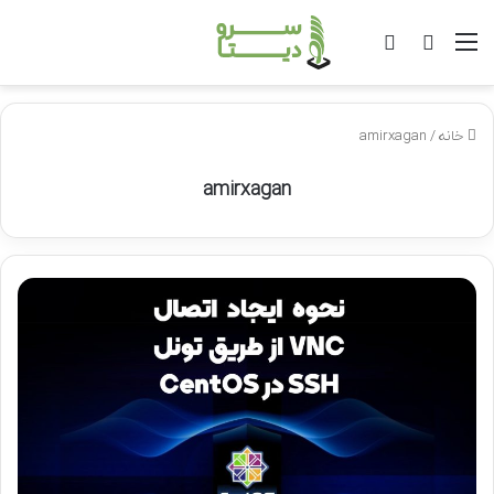
منو
جستجو
ورود
برای
خانه
/
amirxagan
amirxagan