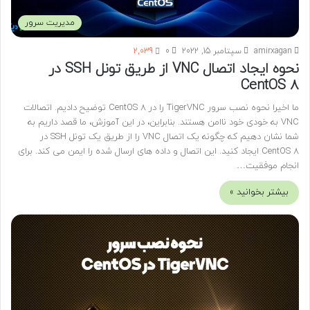
مدیریت سرور
amirxagan
سپتامبر 15, 2022
0
2,039
نحوه ایجاد اتصال VNC از طریق تونل SSH در
CentOS 8
ما اخیرا نحوه نصب سرور TigerVNC را در CentOS 8 توضیح دادیم. اتصالات
VNC به خودی خود ناامن هستند. بنابراین، در این آموزش، ما قصد داریم به
شما نشان دهیم که چگونه یک اتصال VNC را از طریق یک تونل SSH در
CentOS 8 ایجاد کنید. این اتصال و داده های ارسال شده را ایمن می کند. برای
انجام موفقیت…
بیشتر بخوانید »