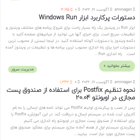
amirxagan
آگوست 21, 2022
0
3,615
دستورات پرکاربرد ابزار Windows Run
ابزار Run در ویندوز یک راه بسیار راحت برای شروع برنامه های مختلف ویندوز و
تنظیمات سریع است. برای اجرای آنها می توانید از میانبرهای صفحه کلید با
دکمه ویندوز یا دستورات کوتاه استفاده کنید. در اینجا لیستی از محبوب ترین
دستورات اجرا برای راه اندازی محبوب ترین برنامه ها و تنظیمات در ویندوز آمده
است. راه اندازی Run…
بیشتر بخوانید »
مدیریت سرور
amirxagan
آگوست 17, 2022
0
1,343
نحوه تنظیم Postfix برای استفاده از صندوق پست
مجازی در اوبونتو 20.04
پس از نصب و پیکربندی اولیه، Postfix می تواند نامه های ارسالی را به نام
کاربران ثبت شده در سیستم ارسال و دریافت کند. در این آموزش، Postfix را
برای استفاده از صندوق پست مجازی در اوبونتو راه اندازی می کنیم.
پیکربندی سیستم اول از همه، آماده سازی سیستم برای عملکرد صندوق های
پست مجازی مورد نیاز است. بیایید…