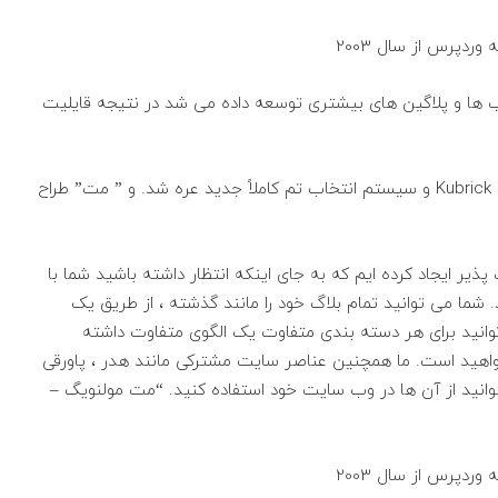
لب ها و پلاگین های بیشتری توسعه داده می شد در نتیجه قایلیت
در فوریه 2005 ، وردپرس 1.5 با تم پیش فرض جدید Kubrick و سیستم انتخاب تم کاملاً جدید عره شد. و ” مت” طراح
انعطاف پذیر ایجاد کرده ایم که به جای اینکه انتظار داشته باشید شما با
شما می توانید تمام بلاگ خود را مانند گذشته ، از طریق یک
 توانید برای هر دسته بندی متفاوت یک الگوی متفاوت داشته
واهید است. ما همچنین عناصر سایت مشترکی مانند هدر ، پاورقی
ا بتوانید از آن ها در وب سایت خود استفاده کنید. “مت مولنویگ –