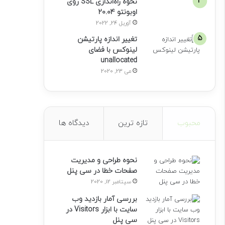
نحوه راه‌اندازی SSL روی
اوبونتو 20.04
آوریل 24, 2022
تغییر اندازه پارتیشن
لینوکس با فضای
unallocated
می 23, 2020
محبوب
تازه ترین
دیدگاه ها
نحوه طراحی و مدیریت
صفحات خطا در سی پنل
سپتامبر 12, 2020
بررسی آمار بازدید وب
سایت با ابزار Visitors در
سی پنل