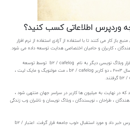
چه وردپرس اطلاعاتی کسب کنید؟
 باز کار می کنند تا با استفاده از آزادی استفاده از نرم افزار
دگان ، کاربران و حامیان اختصاصی هدایت توسعه داده می شود.
وردپرس شروع توسعه داده شد زیرا توسعه یک نرم افزار وبلاگ نویسی دیگر به نام b2 / cafelog توسط توسعه
دهندگان اصلی آنها قطع شد و دیگر اپدیت نشد. در سال 2003 ، دو کاربر b2 / cafelog ، مت مولنویگ و مایک لیت ،
 که در نهایت به میلیون ها کاربر در سراسر جهان منتهی شود ،
ندگان ، طراحان ، نویسندگان ، وبلاگ نویسان و ناشران وب زندگی
در تاریخ 27 مه 2003 ، مت از وجود اولین نسخه وردپرس خبر داد و مورد استقبال خوب جامعه قرار گرفت. اعتبار b2 /