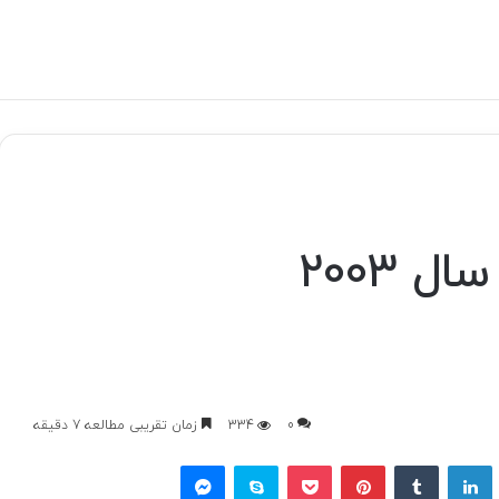
 2003
0
334
زمان تقریبی مطالعه 7 دقیقه
یتر
لینکداین
تامبلر
پینتریست
پاکت
اسکایپ
مسنجر