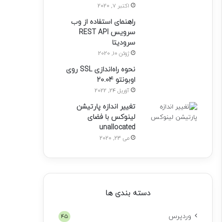
اکتبر 7, 2020
راهنمای استفاده از وب
سرویس REST API
سرودیتا
ژوئن 10, 2020
نحوه راه‌اندازی SSL روی
اوبونتو 20.04
آوریل 24, 2022
تغییر اندازه پارتیشن
لینوکس با فضای
unallocated
می 23, 2020
دسته بندی ها
وردپرس
45