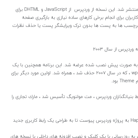
در دسامبر 2005 ، وردپرس 2.0 با پنل مدیریت جدید منتشر شد. این نسخه از وردپرس از JavaScript و DHTML برای
کاربران برای انجام برخی کارهای ساده نیازی به بارگیری صفحه
ا و برچسب ها به پست ها بدون ترک ویرایشگر پست یا حذف نظرات
ین اولین نسخه بود که با افزونه ضد اسپم Akismet به صورت پیش نصب شده عرضه شد. این برنامه همچنین با یک
افزونه پشتیبان بانک اطلاعاتی وردپرس ، wp-db-backup ، که در سال 2007 حذف شد ، همراه شد. اولین مورد دیگر برای
 Automattic ، شرکتی كه توسط بنیانگذاران وردپرس ، مت مولنویگ تأسیس شد ، مارك تجاری را
در سال 2008 ، یک شرکت طراحی وب به نام Happy Cog به پروژه وردپرس پیوست تا به طراحی یک رابط کاربری جدید
 به روزرسانی با یک کلیک و نصب افزونه های داخلی با نسخه های