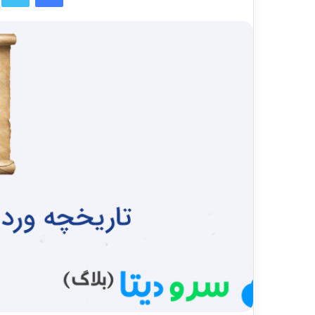
ا
ل
ب
ه
ا
ی
م
ی
ل