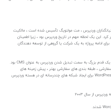
Auto ، شرکتی که توسط بنیانگذاران وردپرس ، مت مولنویگ تأسیس شده است ، مالکیت
 کرد. این یک لحظه مهم در تاریخ وردپرس بود ، زیرا اطمینان
برای ادامه پروژه به یک شرکت یا گروهی از توسعه دهندگان
در تاریخ 17 ژوئن 2010 ، وردپرس 3.0 منتشر شد. این یک قدم بزرگ به سمت تبدیل شدن وردپرس به عنوان CMS بود.
سفارشی ، طبقه بندی های سفارشی بهتر ، پیش زمینه های
سفارشی ، هدر ، منوهاو… معرفی شد و پروژه WordPress MU برای ایجاد شبکه های چندرسانه ای در هسته وردپرس