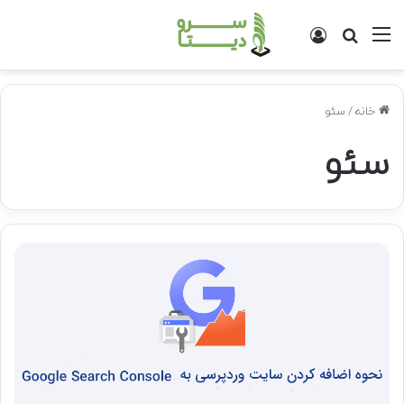
منو
جستجو
ورود
برای
خانه
/
سئو
سئو