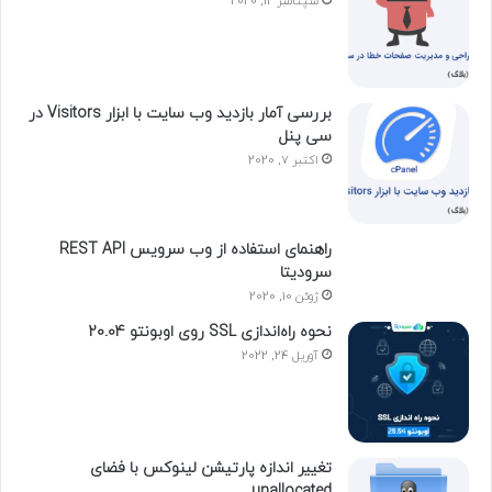
سپتامبر 12, 2020
بررسی آمار بازدید وب سایت با ابزار Visitors در
سی پنل
اکتبر 7, 2020
راهنمای استفاده از وب سرویس REST API
سرودیتا
ژوئن 10, 2020
نحوه راه‌اندازی SSL روی اوبونتو 20.04
آوریل 24, 2022
تغییر اندازه پارتیشن لینوکس با فضای
unallocated