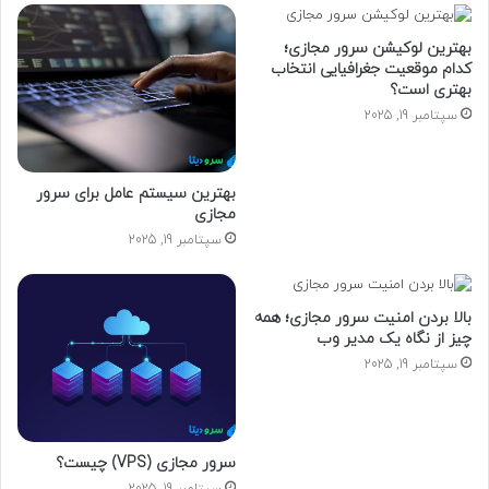
خ
و
بهترین لوکیشن سرور مجازی؛
د
کدام موقعیت جغرافیایی انتخاب
ر
بهتری است؟
ا
سپتامبر 19, 2025
و
ا
ر
د
بهترین سیستم عامل برای سرور
مجازی
ک
ن
سپتامبر 19, 2025
ی
د
بالا بردن امنیت سرور مجازی؛ همه
چیز از نگاه یک مدیر وب
سپتامبر 19, 2025
سرور مجازی (VPS) چیست؟