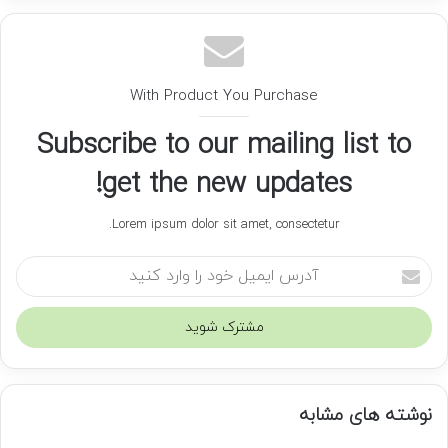
With Product You Purchase
Subscribe to our mailing list to
get the new updates!
Lorem ipsum dolor sit amet, consectetur.
آ
د
ر
س
ا
ی
م
نوشته های مشابه
ی
ل