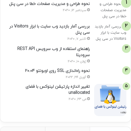
نحوه طراحی و مدیریت صفحات خطا در سی پنل
سپتامبر 12, 2020
بررسی آمار بازدید وب سایت با ابزار Visitors در
سی پنل
اکتبر 7, 2020
راهنمای استفاده از وب سرویس REST API
سرودیتا
ژوئن 10, 2020
نحوه راه‌اندازی SSL روی اوبونتو 20.04
آوریل 24, 2022
تغییر اندازه پارتیشن لینوکس با فضای
unallocated
می 23, 2020