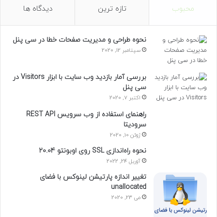
محبوب
تازه ترین
دیدگاه ها
نحوه طراحی و مدیریت صفحات خطا در سی پنل
سپتامبر 12, 2020
بررسی آمار بازدید وب سایت با ابزار Visitors در
سی پنل
اکتبر 7, 2020
راهنمای استفاده از وب سرویس REST API
سرودیتا
ژوئن 10, 2020
نحوه راه‌اندازی SSL روی اوبونتو 20.04
آوریل 24, 2022
تغییر اندازه پارتیشن لینوکس با فضای
unallocated
می 23, 2020