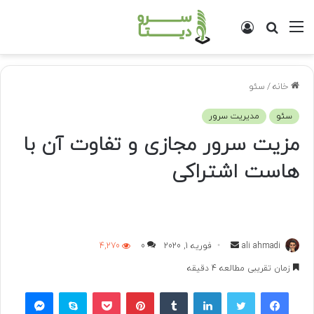
منو
جستجو
ورود
برای
خانه
/
سئو
سئو
مدیریت سرور
مزیت سرور مجازی و تفاوت آن با
هاست اشتراکی
ali ahmadi
ا
فوریه 1, 2020
0
4,270
ر
زمان تقریبی مطالعه 4 دقیقه
س
فیسبوک
توییتر
لینکداین
تامبلر
پینتریست
پاکت
اسکایپ
مسنجر
ا
ل