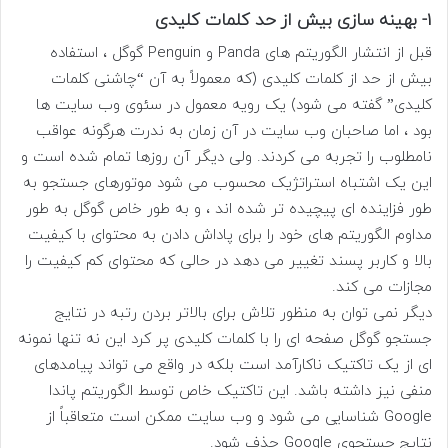
1- بهینه سازی بیش از حد کلمات کلیدی
قبل از انتشار الگوریتم های Panda و Penguin گوگل ، استفاده
بیش از حد از کلمات کلیدی (که معمولاً به آن “چاشنی کلمات
کلیدی” گفته می شود) یک رویه معمول در سئوی وب سایت ها
بود ، اما صاحبان وب سایت در آن زمان به ندرت هرگونه عواقب
نامطلوب را تجربه می کردند. ولی دیگر آن روزها تمام شده است و
این یک اشتباه استراتژیک محسوب می شود موتورهای جستجو به
طور فزاینده ای پیچیده تر شده اند ، و به طور خاص گوگل به طور
مداوم الگوریتم های خود را برای پاداش دادن به محتوای با کیفیت
بالا و کاربر پسند تغییر می دهد در حالی که محتوای کم کیفیت را
مجازات می کند.
دیگر نمی توان به منظور تلاش برای بالاتر بردن رتبه در نتایج
جستجو گوگل صفحه ای را با کلمات کلیدی پر کرد این نه تنها نمونه
ای از یک تاکتیک ناکارآمد است بلکه در واقع می تواند پیامدهای
منفی نیز داشته باشد. این تاکتیک خاص توسط الگوریتم پاندا
Google شناسایی می شود و وب سایت ممکن است متعاقباً از
نتایج جستجوی Google حذف شود.