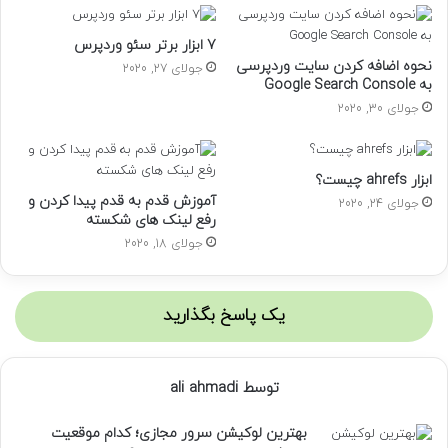
خ
و
7 ابزار برتر سئو وردپرس
د
نحوه اضافه کردن سایت وردپرسی
جولای 27, 2020
ر
به Google Search Console
ا
جولای 30, 2020
و
ا
ر
د
ابزار ahrefs چیست؟
ک
آموزش قدم به قدم پیدا کردن و
جولای 24, 2020
ن
رفع لینک های شکسته
ی
جولای 18, 2020
د
یک پاسخ بگذارید
توسط ali ahmadi
بهترین لوکیشن سرور مجازی؛ کدام موقعیت