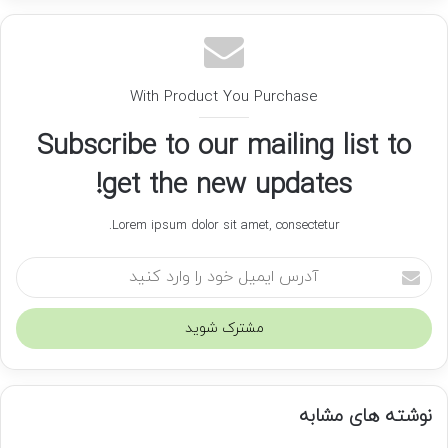
With Product You Purchase
Subscribe to our mailing list to
get the new updates!
Lorem ipsum dolor sit amet, consectetur.
آ
د
ر
س
ا
ی
م
نوشته های مشابه
ی
ل