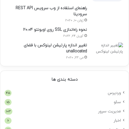
راهنمای استفاده از وب سرویس REST API
سرودیتا
ژوئن 10, 2020
نحوه راه‌اندازی SSL روی اوبونتو 20.04
آوریل 24, 2022
تغییر اندازه پارتیشن لینوکس با فضای
unallocated
می 23, 2020
دسته بندی ها
وردپرس
45
سئو
15
مدیریت سرور
103
اخبار
6