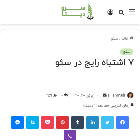
منو
جستجو
ورود
برای
خانه
/
سئو
سئو
7 اشتباه رایج در سئو
ali ahmadi
ا
ژوئن 20, 2020
0
359
ر
زمان تقریبی مطالعه 4 دقیقه
س
فیسبوک
توییتر
لینکداین
تامبلر
پینتریست
پاکت
اسکایپ
مسنجر
ا
ل
وایبر
ب