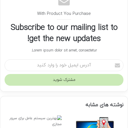
With Product You Purchase
Subscribe to our mailing list to
get the new updates!
Lorem ipsum dolor sit amet, consectetur.
آ
د
ر
س
ا
ی
م
نوشته های مشابه
ی
ل
خ
و