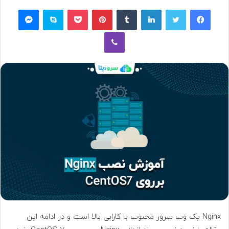
فیسبوک
توییتر
لینکداین
تامبلر
پینتریست
پاکت
اسکایپ
مسنجر
وایبر
Nginx یک وب سرور محبوب با کارایی بالا است و در ادامه این