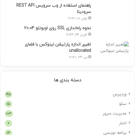
راهنمای استفاده از وب سرویس REST API
سرودیتا
ژوئن 10, 2020
نحوه راه‌اندازی SSL روی اوبونتو 20.04
آوریل 24, 2022
تغییر اندازه پارتیشن لینوکس با فضای
unallocated
می 23, 2020
دسته بندی ها
وردپرس
45
سئو
15
مدیریت سرور
103
اخبار
6
برنامه نویسی
13