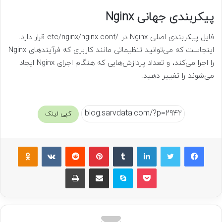
پیکربندی جهانی Nginx
فایل پیکربندی اصلی Nginx در /etc/nginx/nginx.conf قرار دارد.
اینجاست که می‌توانید تنظیماتی مانند کاربری که فرآیندهای Nginx
را اجرا می‌کند، و تعداد پردازش‌هایی که هنگام اجرای Nginx ایجاد
می‌شوند را تغییر دهید.
کپی لینک
فیسبوک
توییتر
لینکداین
تامبلر
پینتریست
Reddit
VKontakte
Odnoklassniki
پاکت
اسکایپ
اشتراک گذاری با ایمیل
چاپ