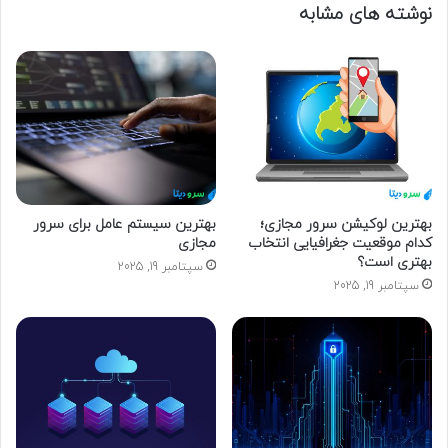
نوشته های مشابه
ی
ل
خ
و
د
ر
ا
و
ا
ر
د
بهترین لوکیشن سرور مجازی؛
بهترین سیستم عامل برای سرور
کدام موقعیت جغرافیایی انتخاب
مجازی
ک
بهتری است؟
ن
سپتامبر 19, 2025
ی
سپتامبر 19, 2025
د