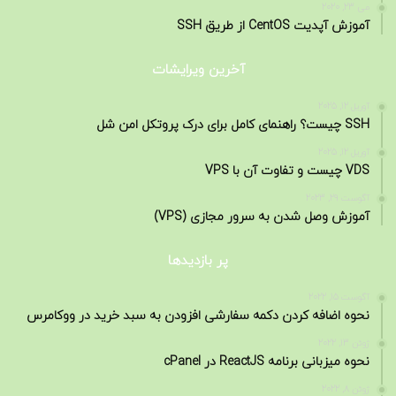
می 23, 2020
آموزش آپدیت CentOS از طریق SSH
آخرین ویرایشات
آوریل 12, 2025
SSH چیست؟ راهنمای کامل برای درک پروتکل امن شل
آوریل 12, 2025
VDS چیست و تفاوت آن با VPS
آگوست 29, 2023
آموزش وصل شدن به سرور مجازی (VPS)
پر بازدیدها
آگوست 15, 2022
نحوه اضافه کردن دکمه سفارشی افزودن به سبد خرید در ووکامرس
ژوئن 13, 2022
نحوه میزبانی برنامه ReactJS در cPanel
ژوئن 8, 2022