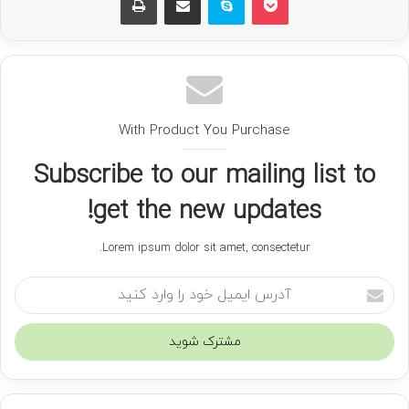
With Product You Purchase
Subscribe to our mailing list to
get the new updates!
Lorem ipsum dolor sit amet, consectetur.
آ
د
ر
س
ا
ی
م