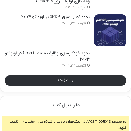
راه اندازی اولیه سرور CentOS 8
سپتامبر 15, 2022
نحوه نصب سرور xRDP در اوبونتو 20.04
آگوست 24, 2022
نحوه خودکارسازی وظایف منظم با Cron در اوبونتو
20.04
آگوست 23, 2022
همه (50)
ما را دنبال کنید
به صفحه Arqam options در پیشخوان بروید و شبکه های اجتماعی را تنظیم
کنید.