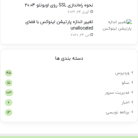
نحوه راه‌اندازی SSL روی اوبونتو 20.04
آوریل 24, 2022
تغییر اندازه پارتیشن لینوکس با فضای
unallocated
می 23, 2020
دسته بندی ها
وردپرس
45
سئو
15
مدیریت سرور
103
اخبار
6
برنامه نویسی
13