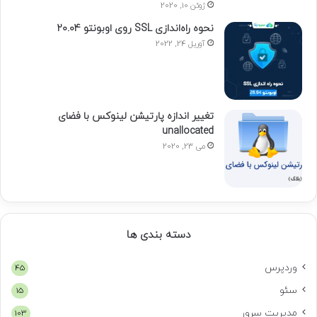
ژوئن 10, 2020
نحوه راه‌اندازی SSL روی اوبونتو 20.04
آوریل 24, 2022
تغییر اندازه پارتیشن لینوکس با فضای
unallocated
می 23, 2020
دسته بندی ها
وردپرس
45
سئو
15
مدیریت سرور
103