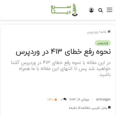
منو
جستجو
ورود
برای
خانه
/
وردپرس
وردپرس
نحوه رفع خطای 413 در وردپرس
در این مقاله با نحوه رفع خطای 413 در وردپرس آشنا
خواهید شد پس تا انتهای این مقاله با ما همراه
باشید.
amirxagan
جولای 16, 2022
0
1,128
زمان تقریبی مطالعه 5 دقیقه