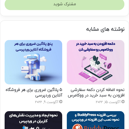
س
ا
ی
م
نوشته های مشابه
ی
ل
خ
و
د
ر
ا
و
ا
ر
د
نحوه اضافه کردن دکمه سفارشی
5 پلاگین ضروری برای هر فروشگاه
افزودن به سبد خرید در ووکامرس
آنلاین وردپرسی
ک
ن
آگوست 15, 2022
آگوست 9, 2022
ی
د