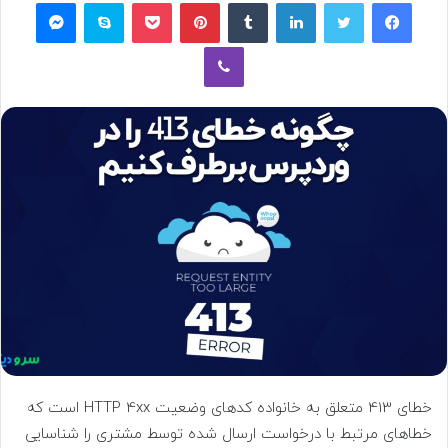
فیسبوک
توییتر
لینکداین
تامبلر
پینتریست
پاکت
اسکایپ
مسنجر
وایبر
خطای 413 متعلق به خانواده کدهای وضعیت HTTP 4xx است که
خطاهای مرتبط با درخواست ارسال شده توسط مشتری را شناسایی