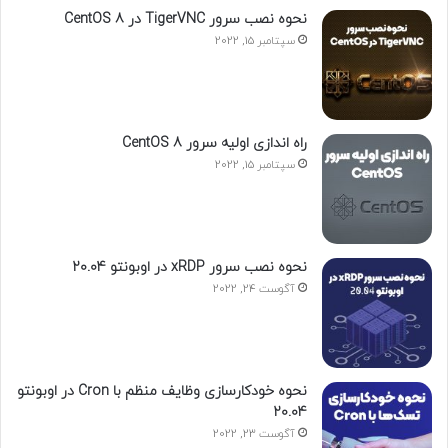
نحوه نصب سرور TigerVNC در CentOS 8
سپتامبر 15, 2022
راه اندازی اولیه سرور CentOS 8
سپتامبر 15, 2022
نحوه نصب سرور xRDP در اوبونتو 20.04
آگوست 24, 2022
نحوه خودکارسازی وظایف منظم با Cron در اوبونتو
20.04
آگوست 23, 2022