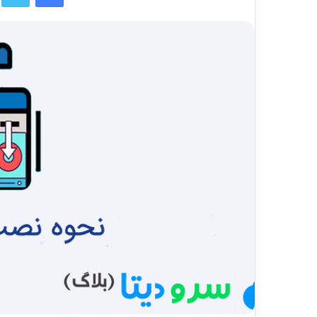
ا
ل
ب
ه
ا
ی
م
ی
ل