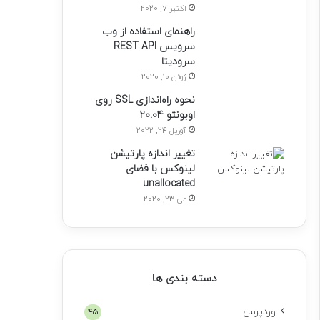
اکتبر 7, 2020
راهنمای استفاده از وب
سرویس REST API
سرودیتا
ژوئن 10, 2020
نحوه راه‌اندازی SSL روی
اوبونتو 20.04
آوریل 24, 2022
تغییر اندازه پارتیشن
لینوکس با فضای
unallocated
می 23, 2020
دسته بندی ها
وردپرس
45