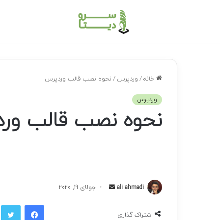
خانه
/
وردپرس
/
نحوه نصب قالب وردپرس
وردپرس
نحوه نصب قالب ور
ali ahmadi
ا
جولای 19, 2020
ر
فیسبوک
توی
س
اشتراک گذاری