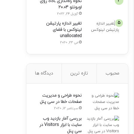
نحوه راه‌اندازی SSL روی
اوبونتو 20.04
آوریل 24, 2022
تغییر اندازه پارتیشن
لینوکس با فضای
unallocated
می 23, 2020
محبوب
تازه ترین
دیدگاه ها
نحوه طراحی و مدیریت
صفحات خطا در سی پنل
سپتامبر 12, 2020
بررسی آمار بازدید وب
سایت با ابزار Visitors در
سی پنل