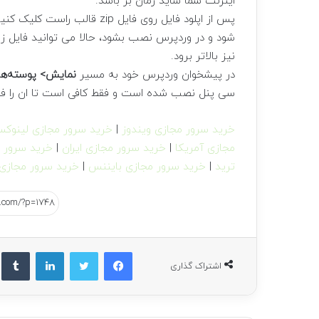
اینرنت شما شاید زمان بر باشد.
پس از اپلود فایل روی فایل zip قالب راست کلیک کنید و گزینه
شود و در وردپرس نصب بشود، حالا می توانید فایل 
نیز بالاتر برود.
در پیشخوان وردپرس خود به مسیر
نمایش> پوسته‌ها
سی پنل نصب شده است و فقط کافی است تا ان را فع
خرید سرور مجازی ویندوز
|
خرید سرور مجازی لینوک
مجازی آمریکا
|
خرید سرور مجازی ایران
|
خرید سرور م
ترید
|
خرید سرور مجازی بایننس
|
خرید سرور مجازی 
فیسبوک
توییتر
لینکداین
تام
اشتراک گذاری