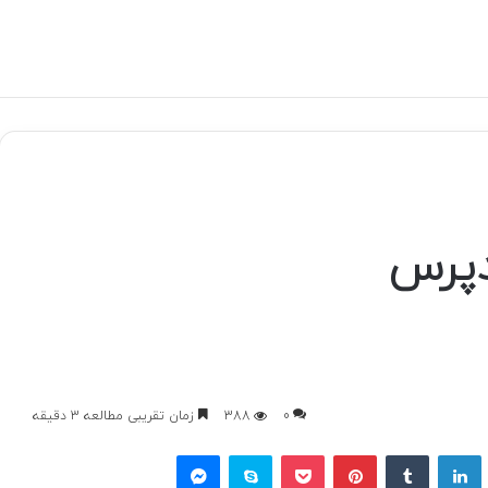
دپرس
0
388
زمان تقریبی مطالعه 3 دقیقه
یتر
لینکداین
تامبلر
پینتریست
پاکت
اسکایپ
مسنجر