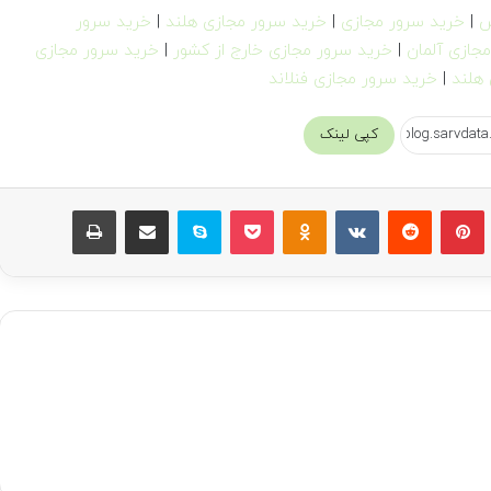
س
|
خرید سرور مجازی
|
خرید سرور مجازی هلند
|
خرید سرور
جازی آلمان
|
خرید سرور مجازی خارج از کشور
|
خرید سرور مجازی
هلند
|
خرید سرور مجازی فنلاند
کپی لینک
بلر
پینتریست
Reddit
VKontakte
Odnoklassniki
پاکت
اسکایپ
اشتراک گذاری با ایمیل
چاپ