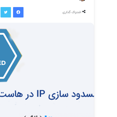
ر
فیسبوک
توی
س
اشتراک گذاری
ا
ل
ب
ه
ا
ی
م
ی
ل