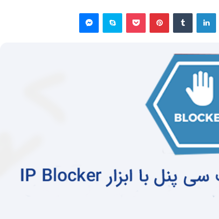
یتر
لینکداین
تامبلر
پینتریست
پاکت
اسکایپ
مسنجر