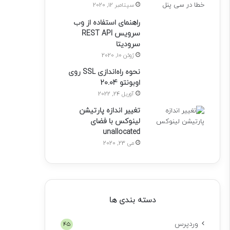
سپتامبر 12, 2020
راهنمای استفاده از وب
سرویس REST API
سرودیتا
ژوئن 10, 2020
نحوه راه‌اندازی SSL روی
اوبونتو 20.04
آوریل 24, 2022
تغییر اندازه پارتیشن
لینوکس با فضای
unallocated
می 23, 2020
دسته بندی ها
وردپرس
45