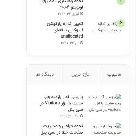
نحوه راه‌اندازی SSL روی
اوبونتو 20.04
آوریل 24, 2022
تغییر اندازه پارتیشن
لینوکس با فضای
unallocated
می 23, 2020
محبوب
تازه ترین
دیدگاه ها
بررسی آمار بازدید وب
سایت با ابزار Visitors در
سی پنل
اکتبر 7, 2020
نحوه طراحی و مدیریت
صفحات خطا در سی پنل